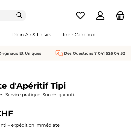
Vous avez 0 articles da
e
Plein Air & Loisirs
Idee Cadeaux
riginaux Et Uniques
Des Questions ? 041 526 04 52
e d'Apéritif Tipi
lés. Service pratique. Succès garanti.
CHF
nti – expédition immédiate