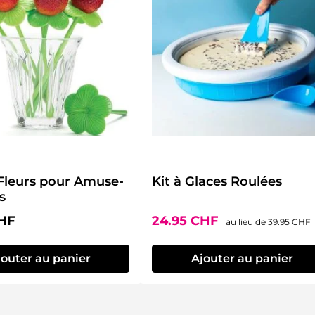
Fleurs pour Amuse-
Kit à Glaces Roulées
s
lier :
Prix de vente :
Prix régulier
CHF
24.95 CHF
au lieu de
39.95 CHF
jouter au panier
Ajouter au panier