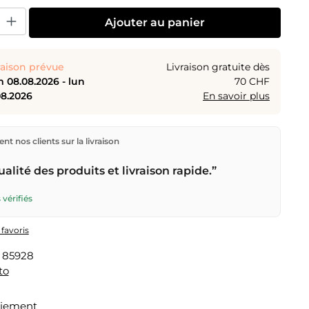
uit : Entrez la quantité souhaitée ou utilisez les boutons pour augmenter o
Ajouter au panier
raison prévue
Livraison gratuite dès
 08.08.2026 - lun
70 CHF
08.2026
En savoir plus
ions directement depuis notre entrepôt à Kriens, en
nt nos clients sur la livraison
aison gratuite
dès
CHF 70
. Commandes passées avant
n) expédiées le jour même – livraison le
prochain jour
alité des produits et livraison rapide.”
r la Poste Suisse. Livraison le samedi
sam 08.08.2026
9.95 – commande avant
vendredi, 17h
.
 vérifiés
 favoris
:
85928
to
aiement