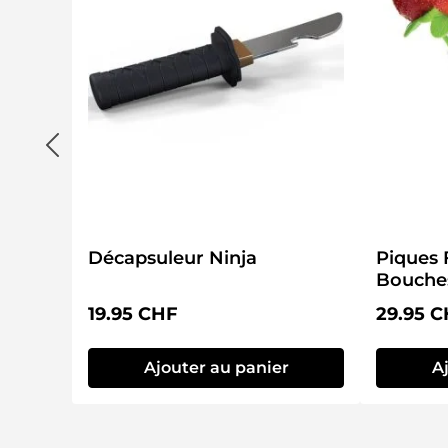
Décapsuleur Ninja
Piques 
Bouche
Prix régulier :
Prix régu
19.95 CHF
29.95 
Ajouter au panier
A