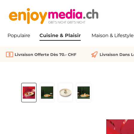
recherche
Passer à la navigation principale
Populaire
Cuisine & Plaisir
Maison & Lifestyle
Livraison Offerte Dès 70.- CHF
Livraison Dans 
Ignorer la galerie d'images