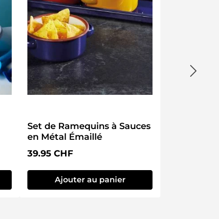
Set de Ramequins à Sauces
en Métal Émaillé
 :
Prix régulier :
39.95 CHF
Ajouter au panier