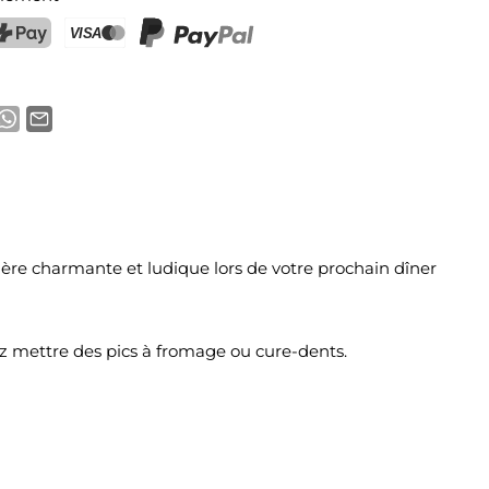
ostFinance Pay
Carte de crédit (Visa, Mastercard)
PayPal
nière charmante et ludique lors de votre prochain dîner
rez mettre des pics à fromage ou cure-dents.