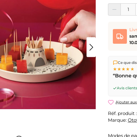
Quantité de prod
Liv
sam
10.
Nous expéd
Ce que dise
Suisse.
Livr
★★★★★
17h
(lun–ve
“Bonne qu
ouvrable
pa
pour CHF 
Avis clients
Ajouter aux
Réf. produit 
Marque:
Oto
Modes de p