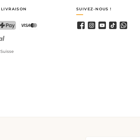
 LIVRAISON
SUIVEZ-NOUS !
Facebook
Instagram
YouTube
TikTok
WhatsA
PostFinance Pay
Carte de crédit (Visa, Mastercard)
 Suisse