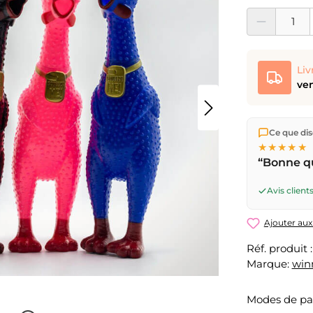
Quantité de prod
Liv
ven
Nous expéd
Ce que dise
Suisse.
Livr
★★★★★
17h
(lun–ve
“Bonne qu
ouvrable
pa
Avis clients
Ajouter aux
Réf. produit 
Marque:
win
Modes de p