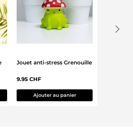
e
Jouet anti-stress Grenouille
Prix régulier :
9.95 CHF
Ajouter au panier