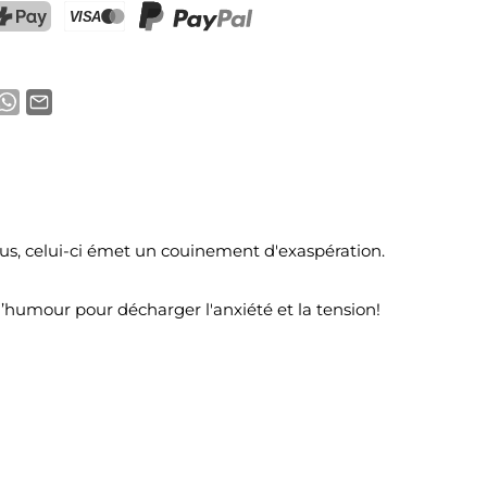
ostFinance Pay
Carte de crédit (Visa, Mastercard)
PayPal
us, celui-ci émet un couinement d'exaspération.
’humour pour décharger l'anxiété et la tension!