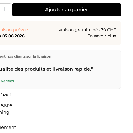
uit : Entrez la quantité souhaitée ou utilisez les boutons pour augmenter o
Ajouter au panier
raison prévue
Livraison gratuite dès 70 CHF
 07.08.2026
En savoir plus
ions directement depuis notre entrepôt à Kriens, en
nt nos clients sur la livraison
aison gratuite
dès
CHF 70
. Commandes passées avant
n) expédiées le jour même – livraison le
prochain jour
alité des produits et livraison rapide.”
r la Poste Suisse.
 vérifiés
 favoris
:
86116
ning
aiement