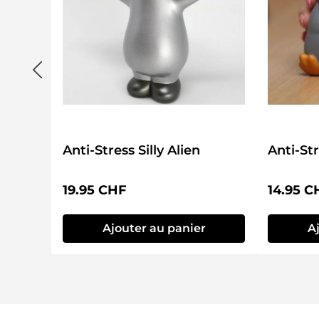
Anti-Stress Silly Alien
Prix régulier :
Prix régu
19.95 CHF
14.95 C
Ajouter au panier
A