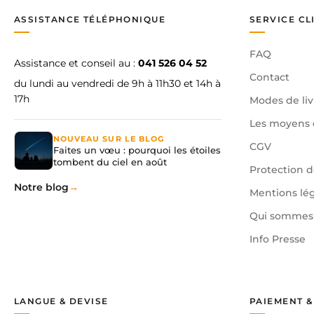
ASSISTANCE TÉLÉPHONIQUE
SERVICE CL
FAQ
Assistance et conseil au :
041 526 04 52
Contact
du lundi au vendredi de 9h à 11h30 et 14h à
17h
Modes de liv
Les moyens 
NOUVEAU SUR LE BLOG
CGV
Faites un vœu : pourquoi les étoiles
tombent du ciel en août
Protection 
Notre blog
Mentions lé
Qui sommes 
Info Presse
LANGUE & DEVISE
PAIEMENT &