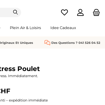
Vous avez 0 articles da
e
Plein Air & Loisirs
Idee Cadeaux
riginaux Et Uniques
Des Questions ? 041 526 04 52
tress Poulet
tress. Immédiatement.
CHF
nti – expédition immédiate