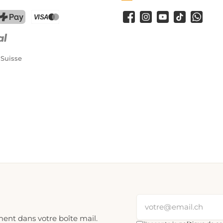
Facebook
Instagram
YouTube
TikTok
WhatsA
PostFinance Pay
Carte de crédit (Visa, Mastercard)
 Suisse
ment dans votre boîte mail.