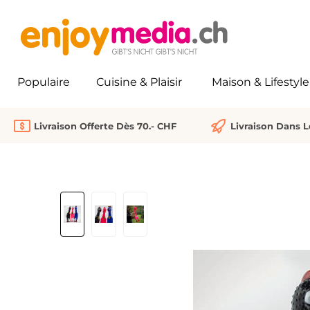
recherche
Passer à la navigation principale
Populaire
Cuisine & Plaisir
Maison & Lifestyle
Livraison Offerte Dès 70.- CHF
Livraison Dans 
Ignorer la galerie d'images