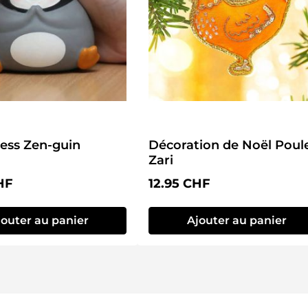
Anti-Stress Zen-guin
Décoration de Noël Poul
Zari
lier :
Prix régulier :
HF
12.95 CHF
jouter au panier
Ajouter au panier