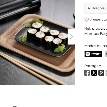
Reçois u
Easy Sush
Ajouter aux
Réf. produit 
Ton nom
Marque:
Eas
Modes de p
Activer l
TWINT
P
Partager: