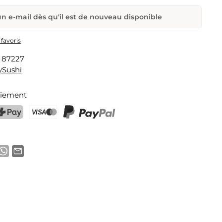
n e-mail dès qu'il est de nouveau disponible
i Maker
 favoris
:
87227
Adresse e-mail
ySushi
aiement
a notification
ostFinance Pay
Carte de crédit (Visa, Mastercard)
PayPal