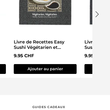
Livre de Recettes Easy
Livre de Re
Sushi Végétarien et
Sushi
Végétalien
Prix régulier :
Prix régulier
9.95 CHF
9.95 CHF
Ajouter au panier
Ajout
GUIDES CADEAUX