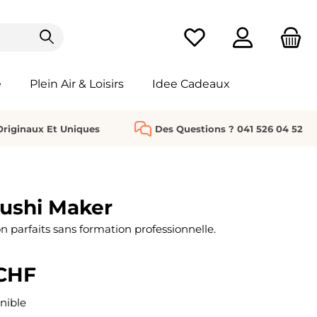
Vous avez 0 articles da
e
Plein Air & Loisirs
Idee Cadeaux
riginaux Et Uniques
Des Questions ? 041 526 04 52
ushi Maker
n parfaits sans formation professionnelle.
 CHF
nible