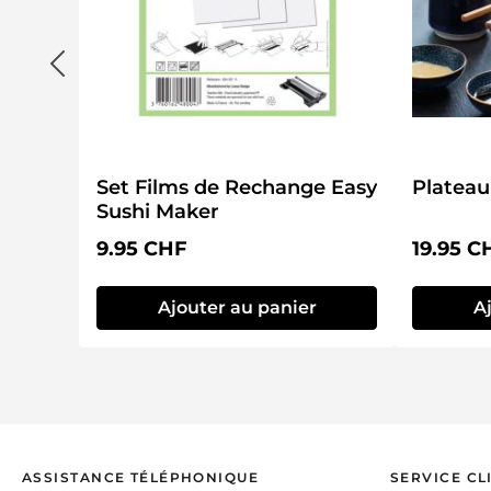
Set Films de Rechange Easy
Plateau
Sushi Maker
Prix régulier :
Prix régu
9.95 CHF
19.95 C
Ajouter au panier
A
ASSISTANCE TÉLÉPHONIQUE
SERVICE CL