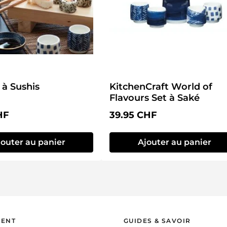
 à Sushis
KitchenCraft World of
Flavours Set à Saké
lier :
Prix régulier :
HF
39.95 CHF
jouter au panier
Ajouter au panier
IENT
GUIDES & SAVOIR