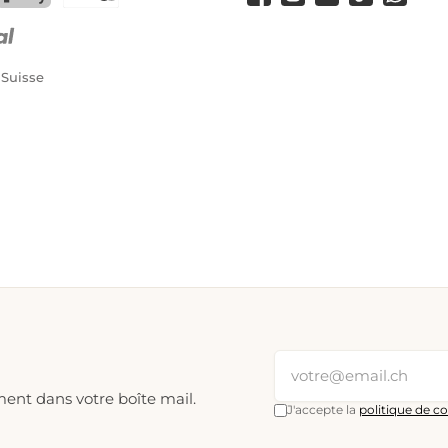
Facebook
Instagram
YouTube
TikTok
WhatsA
PostFinance Pay
Carte de crédit (Visa, Mastercard)
 Suisse
ment dans votre boîte mail.
J'accepte la
politique de co