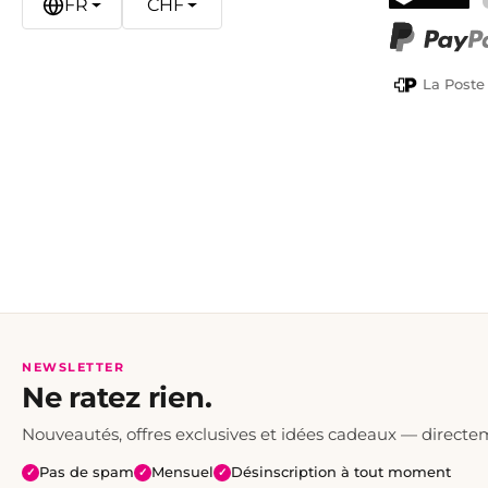
FR
CHF
TWINT
PayPal
La Poste
NEWSLETTER
Ne ratez rien.
Nouveautés, offres exclusives et idées cadeaux — directe
Pas de spam
Mensuel
Désinscription à tout moment
✓
✓
✓