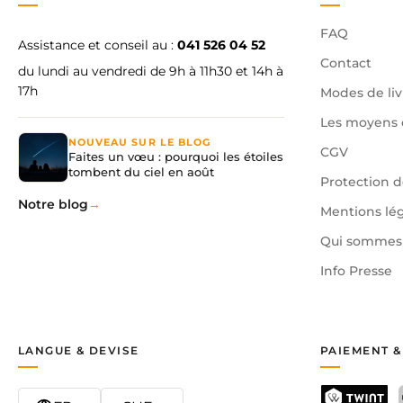
FAQ
Assistance et conseil au :
041 526 04 52
Contact
du lundi au vendredi de 9h à 11h30 et 14h à
17h
Modes de liv
Les moyens 
NOUVEAU SUR LE BLOG
CGV
Faites un vœu : pourquoi les étoiles
tombent du ciel en août
Protection 
Notre blog
Mentions lé
Qui sommes 
Info Presse
LANGUE & DEVISE
PAIEMENT &