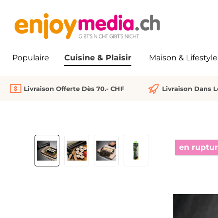
recherche
Passer à la navigation principale
Populaire
Cuisine & Plaisir
Maison & Lifestyle
Livraison Offerte Dès 70.- CHF
Livraison Dans 
Ignorer la galerie d'images
en ruptu